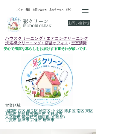
​ＴＯＰ
概要
お問い合わせ
主なサービス
SEO
彩クリーン
お問い合わせ
IRODORI CLEAN
ハウスクリーニング /
エアコンクリーニング
洗濯機
クリーニング /
店舗オフィス
/
空室清掃
安心で清潔な暮らしをお届けする事それが願いです。
​営業区域
福岡市 西区 早良区 城南区 中央区 博多区 南区 東区
糸島市 那珂川市 春日市 大野城市
太宰府市 筑紫野市 糟屋郡 (粕屋郡)
古賀市 福津市 宗像市​ 唐津市