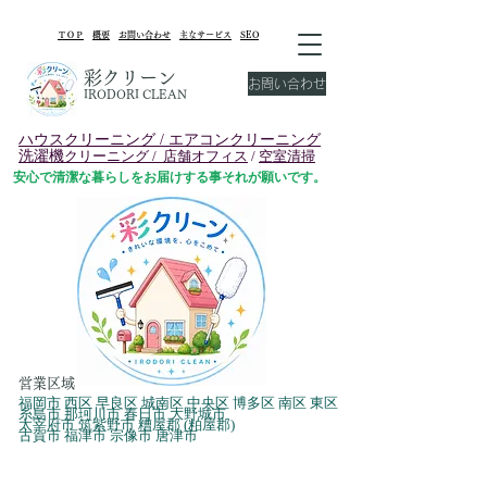
​ＴＯＰ
概要
お問い合わせ
主なサービス
SEO
彩クリーン
お問い合わせ
IRODORI CLEAN
ハウスクリーニング /
エアコンクリーニング
洗濯機
クリーニング /
店舗オフィス
/
空室清掃
安心で清潔な暮らしをお届けする事それが願いです。
​営業区域
福岡市 西区 早良区 城南区 中央区 博多区 南区 東区
糸島市 那珂川市 春日市 大野城市
太宰府市 筑紫野市 糟屋郡 (粕屋郡)
古賀市 福津市 宗像市​ 唐津市