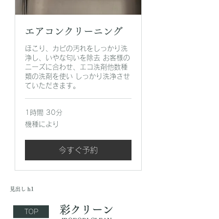
エアコンクリーニング
ほこり、カビの汚れをしっかり洗
浄し、いやな匂いを除去 お客様の
ニーズに合わせ、エコ洗剤他数種
類の洗剤を使い しっかり洗浄させ
ていただきます。
1時間 30分
機
機種により
種
に
よ
り
今すぐ予約
見出し h1
彩クリーン
TOP