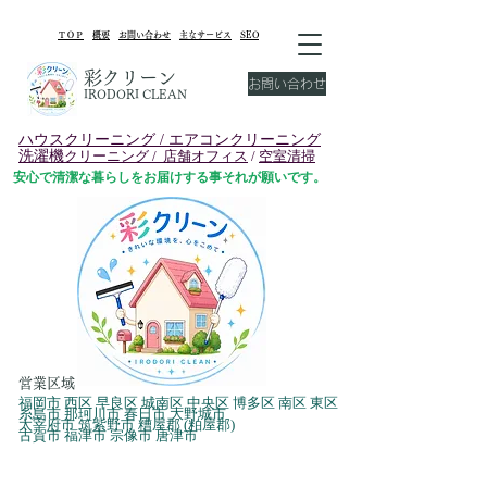
​ＴＯＰ
概要
お問い合わせ
主なサービス
SEO
彩クリーン
お問い合わせ
IRODORI CLEAN
ハウスクリーニング /
エアコンクリーニング
洗濯機
クリーニング /
店舗オフィス
/
空室清掃
安心で清潔な暮らしをお届けする事それが願いです。
​営業区域
福岡市 西区 早良区 城南区 中央区 博多区 南区 東区
糸島市 那珂川市 春日市 大野城市
太宰府市 筑紫野市 糟屋郡 (粕屋郡)
古賀市 福津市 宗像市​ 唐津市