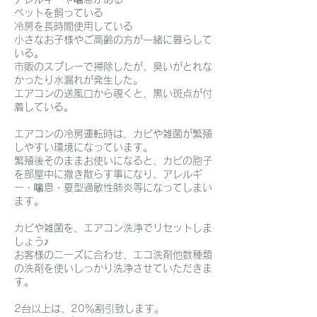
ペットを飼っている
冷房を長時間使用している
小さなお子様やご高齢の方が一緒に暮らして
いる。
市販のスプレーで掃除したが、臭いがとれな
かったり水漏れが発生した。
エアコンの送風口から覗くと、黒い斑点が付
着している。
エアコンの冷房運転時は、カビや雑菌が繁殖
しやすい環境になっています。
繁殖後そのままお使いになると、カビの胞子
を部屋中に撒き散らす事になり、アレルギ
ー・喘息・夏型過敏性肺炎等になってしまい
ます。
カビや雑菌を、エアコン洗浄でリセットしま
しょう♪
お客様のニーズに合わせ、エコ洗剤他数種類
の洗剤を使いしっかり洗浄させていただきま
す。
2台以上は、20％割引致します。