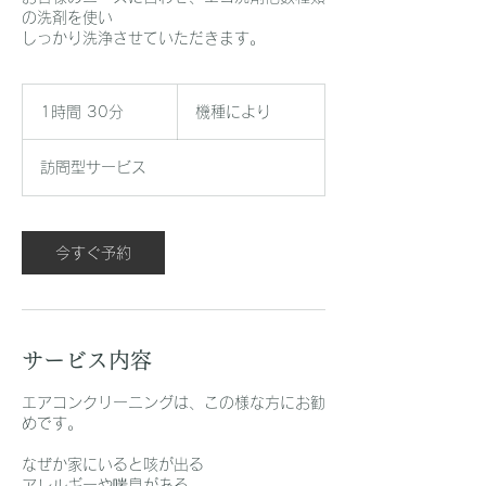
の洗剤を使い
しっかり洗浄させていただきます。
機
種
1時間 30分
1
機種により
に
時
よ
3
り
訪問型サービス
0
分
今すぐ予約
サービス内容
エアコンクリーニングは、この様な方にお勧
めです。
なぜか家にいると咳が出る
アレルギーや喘息がある